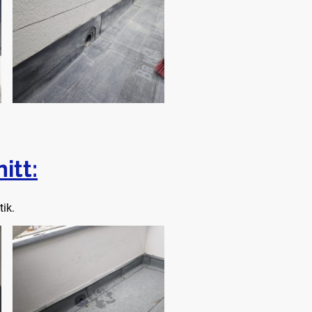
itt:
ik.