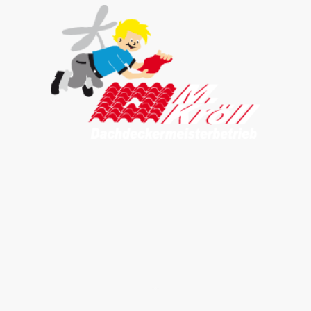
Über uns
Dachfenster
Dachflächen mit Ziegel
Dachflächen mit Betondachstein
Flachdachabdichtung / Flachdachsanierung