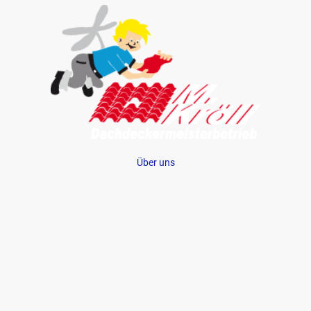
Über uns
Dachfenster
Dachflächen mit Ziegel
Dachflächen mit Betondachstein
Flachdachabdichtung / Flachdachsanierung